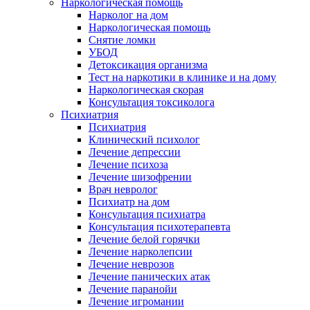
Наркологическая помощь
Нарколог на дом
Наркологическая помощь
Снятие ломки
УБОД
Детоксикация организма
Тест на наркотики в клинике и на дому
Наркологическая скорая
Консультация токсиколога
Психиатрия
Психиатрия
Клинический психолог
Лечение депрессии
Лечение психоза
Лечение шизофрении
Врач невролог
Психиатр на дом
Консультация психиатра
Консультация психотерапевта
Лечение белой горячки
Лечение нарколепсии
Лечение неврозов
Лечение панических атак
Лечение паранойи
Лечение игромании