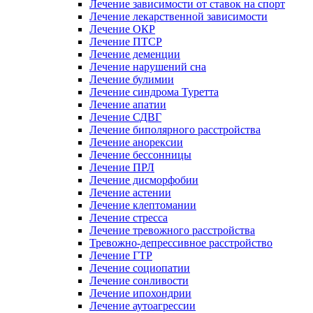
Лечение зависимости от ставок на спорт
Лечение лекарственной зависимости
Лечение ОКР
Лечение ПТСР
Лечение деменции
Лечение нарушений сна
Лечение булимии
Лечение синдрома Туретта
Лечение апатии
Лечение СДВГ
Лечение биполярного расстройства
Лечение анорексии
Лечение бессонницы
Лечение ПРЛ
Лечение дисморфобии
Лечение астении
Лечение клептомании
Лечение стресса
Лечение тревожного расстройства
Тревожно-депрессивное расстройство
Лечение ГТР
Лечение социопатии
Лечение сонливости
Лечение ипохондрии
Лечение аутоагрессии