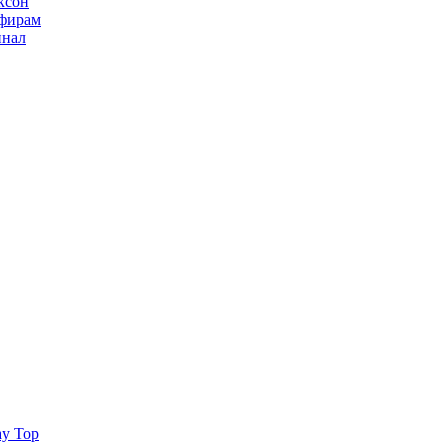
ксон
ьфирам
инал
ay Top