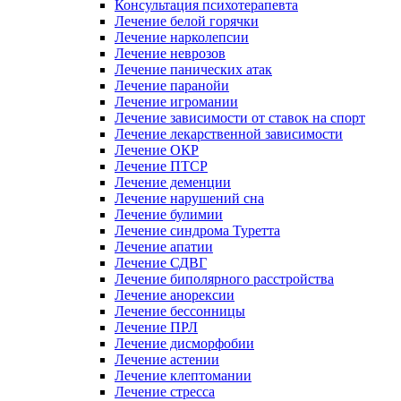
Консультация психотерапевта
Лечение белой горячки
Лечение нарколепсии
Лечение неврозов
Лечение панических атак
Лечение паранойи
Лечение игромании
Лечение зависимости от ставок на спорт
Лечение лекарственной зависимости
Лечение ОКР
Лечение ПТСР
Лечение деменции
Лечение нарушений сна
Лечение булимии
Лечение синдрома Туретта
Лечение апатии
Лечение СДВГ
Лечение биполярного расстройства
Лечение анорексии
Лечение бессонницы
Лечение ПРЛ
Лечение дисморфобии
Лечение астении
Лечение клептомании
Лечение стресса