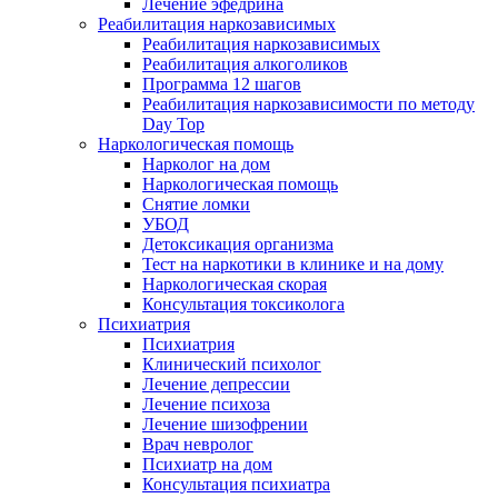
Лечение эфедрина
Реабилитация наркозависимых
Реабилитация наркозависимых
Реабилитация алкоголиков
Программа 12 шагов
Реабилитация наркозависимости по методу
Day Top
Наркологическая помощь
Нарколог на дом
Наркологическая помощь
Снятие ломки
УБОД
Детоксикация организма
Тест на наркотики в клинике и на дому
Наркологическая скорая
Консультация токсиколога
Психиатрия
Психиатрия
Клинический психолог
Лечение депрессии
Лечение психоза
Лечение шизофрении
Врач невролог
Психиатр на дом
Консультация психиатра