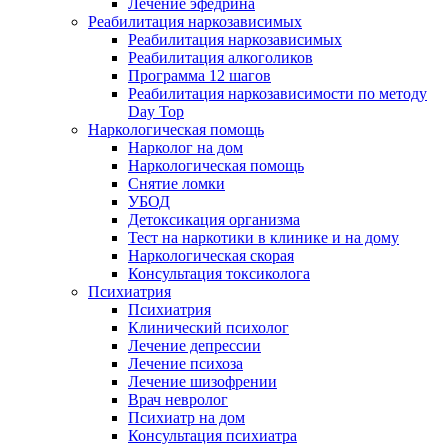
Лечение эфедрина
Реабилитация наркозависимых
Реабилитация наркозависимых
Реабилитация алкоголиков
Программа 12 шагов
Реабилитация наркозависимости по методу
Day Top
Наркологическая помощь
Нарколог на дом
Наркологическая помощь
Снятие ломки
УБОД
Детоксикация организма
Тест на наркотики в клинике и на дому
Наркологическая скорая
Консультация токсиколога
Психиатрия
Психиатрия
Клинический психолог
Лечение депрессии
Лечение психоза
Лечение шизофрении
Врач невролог
Психиатр на дом
Консультация психиатра