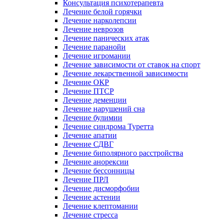
Консультация психотерапевта
Лечение белой горячки
Лечение нарколепсии
Лечение неврозов
Лечение панических атак
Лечение паранойи
Лечение игромании
Лечение зависимости от ставок на спорт
Лечение лекарственной зависимости
Лечение ОКР
Лечение ПТСР
Лечение деменции
Лечение нарушений сна
Лечение булимии
Лечение синдрома Туретта
Лечение апатии
Лечение СДВГ
Лечение биполярного расстройства
Лечение анорексии
Лечение бессонницы
Лечение ПРЛ
Лечение дисморфобии
Лечение астении
Лечение клептомании
Лечение стресса