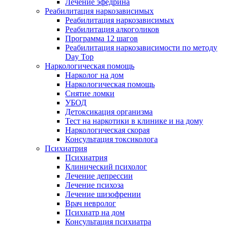
Лечение эфедрина
Реабилитация наркозависимых
Реабилитация наркозависимых
Реабилитация алкоголиков
Программа 12 шагов
Реабилитация наркозависимости по методу
Day Top
Наркологическая помощь
Нарколог на дом
Наркологическая помощь
Снятие ломки
УБОД
Детоксикация организма
Тест на наркотики в клинике и на дому
Наркологическая скорая
Консультация токсиколога
Психиатрия
Психиатрия
Клинический психолог
Лечение депрессии
Лечение психоза
Лечение шизофрении
Врач невролог
Психиатр на дом
Консультация психиатра