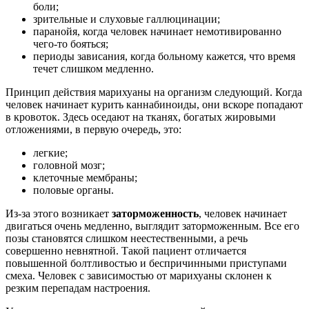
боли;
зрительные и слуховые галлюцинации;
паранойя, когда человек начинает немотивированно
чего-то бояться;
периоды зависания, когда больному кажется, что время
течет слишком медленно.
Принцип действия марихуаны на организм следующий. Когда
человек начинает курить каннабиноиды, они вскоре попадают
в кровоток. Здесь оседают на тканях, богатых жировыми
отложениями, в первую очередь, это:
легкие;
головной мозг;
клеточные мембраны;
половые органы.
Из-за этого возникает
заторможенность
, человек начинает
двигаться очень медленно, выглядит заторможенным. Все его
позы становятся слишком неестественными, а речь
совершенно невнятной. Такой пациент отличается
повышенной болтливостью и беспричинными приступами
смеха. Человек с зависимостью от марихуаны склонен к
резким перепадам настроения.