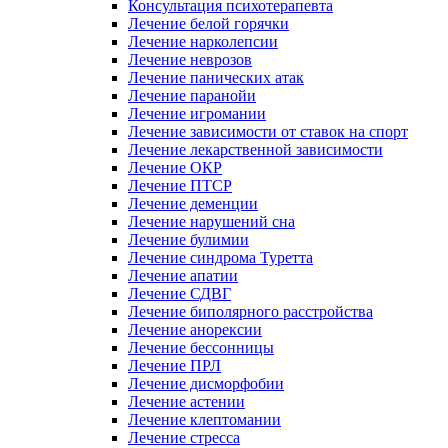
Консультация психотерапевта
Лечение белой горячки
Лечение нарколепсии
Лечение неврозов
Лечение панических атак
Лечение паранойи
Лечение игромании
Лечение зависимости от ставок на спорт
Лечение лекарственной зависимости
Лечение ОКР
Лечение ПТСР
Лечение деменции
Лечение нарушений сна
Лечение булимии
Лечение синдрома Туретта
Лечение апатии
Лечение СДВГ
Лечение биполярного расстройства
Лечение анорексии
Лечение бессонницы
Лечение ПРЛ
Лечение дисморфобии
Лечение астении
Лечение клептомании
Лечение стресса