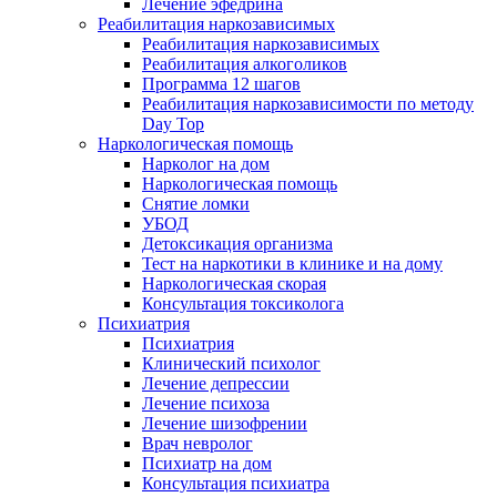
Лечение эфедрина
Реабилитация наркозависимых
Реабилитация наркозависимых
Реабилитация алкоголиков
Программа 12 шагов
Реабилитация наркозависимости по методу
Day Top
Наркологическая помощь
Нарколог на дом
Наркологическая помощь
Снятие ломки
УБОД
Детоксикация организма
Тест на наркотики в клинике и на дому
Наркологическая скорая
Консультация токсиколога
Психиатрия
Психиатрия
Клинический психолог
Лечение депрессии
Лечение психоза
Лечение шизофрении
Врач невролог
Психиатр на дом
Консультация психиатра