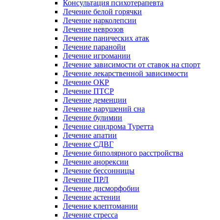
Консультация психотерапевта
Лечение белой горячки
Лечение нарколепсии
Лечение неврозов
Лечение панических атак
Лечение паранойи
Лечение игромании
Лечение зависимости от ставок на спорт
Лечение лекарственной зависимости
Лечение ОКР
Лечение ПТСР
Лечение деменции
Лечение нарушений сна
Лечение булимии
Лечение синдрома Туретта
Лечение апатии
Лечение СДВГ
Лечение биполярного расстройства
Лечение анорексии
Лечение бессонницы
Лечение ПРЛ
Лечение дисморфобии
Лечение астении
Лечение клептомании
Лечение стресса